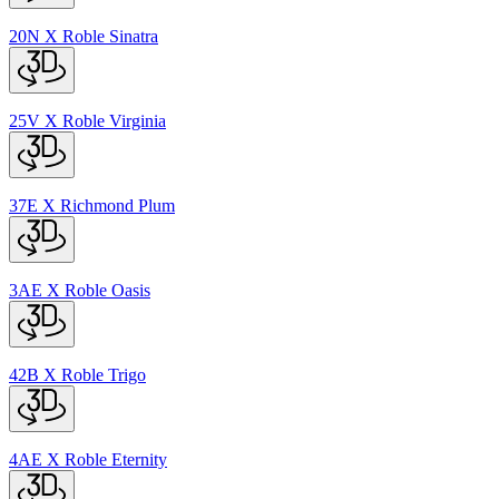
20N
X
Roble Sinatra
25V
X
Roble Virginia
37E
X
Richmond Plum
3AE
X
Roble Oasis
42B
X
Roble Trigo
4AE
X
Roble Eternity