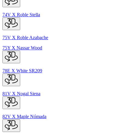
74V
X
Roble Stella
75V
X
Roble Azabache
75Y
X
Nassar Wood
78E
X
White SR209
81V
X
Nogal Siena
82V
X
Maple Nómada