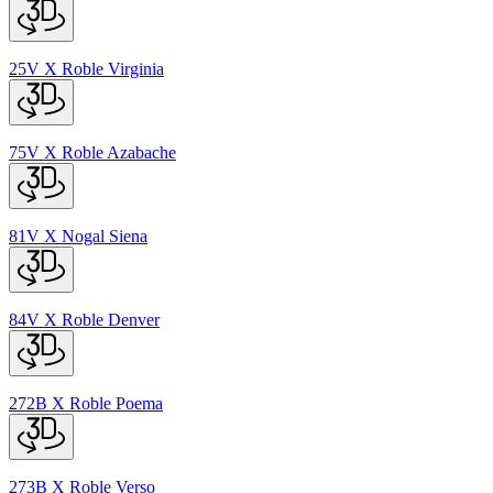
25V
X
Roble Virginia
75V
X
Roble Azabache
81V
X
Nogal Siena
84V
X
Roble Denver
272B
X
Roble Poema
273B
X
Roble Verso