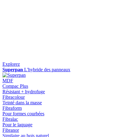
Explorez
Superpan
L'hybride des panneaux
MDF
Compac Plus
Résistant + hydrofuge
Fibracolour
Teinté dans la masse
Fibraform
Pour formes courbées
Fibralac
Pour le laquage
Fibranor
Similaire au bois naturel