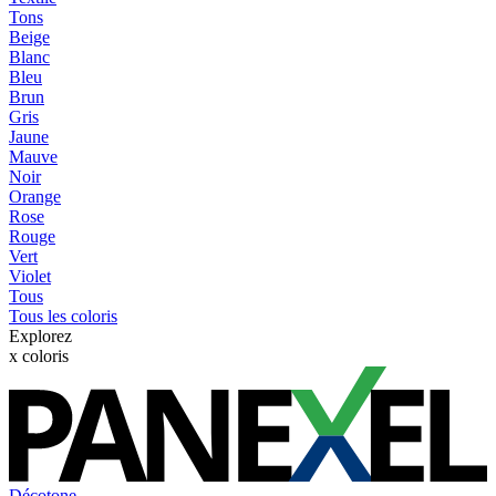
Tons
Beige
Blanc
Bleu
Brun
Gris
Jaune
Mauve
Noir
Orange
Rose
Rouge
Vert
Violet
Tous
Tous les coloris
Explorez
x
coloris
Décotone