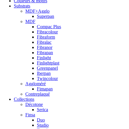
Couleurs & motifs
Substrats
MDF+Agglo
Superpan
MDF
Compac Plus
Fibracolour
Fibraform
Fibralac
Fibranor
Fibrapan
Finlight
Finlightplast
Greenpanel
Iberpan
Twincolour
Aggloméré
Fimapan
Contreplaqué
Collections
Décotone
Serica
Finsa
Duo
Studio