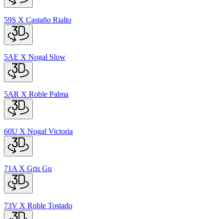
59S
X
Castaño Rialto
5AE
X
Nogal Slow
5AR
X
Roble Palma
60U
X
Nogal Victoria
71A
X
Gris Gu
73V
X
Roble Tostado