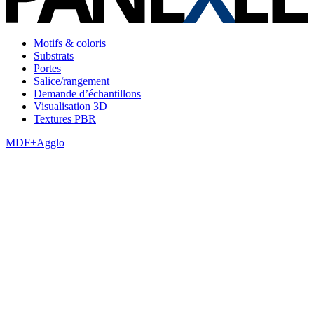
Motifs & coloris
Substrats
Portes
Salice/rangement
Demande d’échantillons
Visualisation 3D
Textures PBR
MDF+Agglo