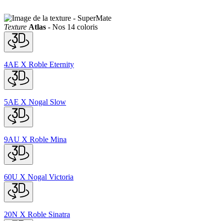
Texture
SuperMate
Texture
Atlas
-
Nos 14 coloris
4AE
X
Roble Eternity
5AE
X
Nogal Slow
9AU
X
Roble Mina
60U
X
Nogal Victoria
20N
X
Roble Sinatra