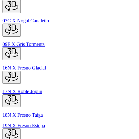
03C
X
Nogal Canaletto
09F
X
Gris Tormenta
16N
X
Fresno Glacial
17N
X
Roble Joplin
18N
X
Fresno Taiga
19N
X
Fresno Estepa