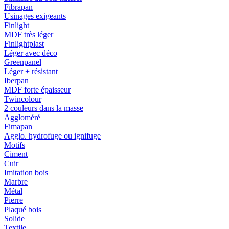
Fibrapan
Usinages exigeants
Finlight
MDF très léger
Finlightplast
Léger avec déco
Greenpanel
Léger + résistant
Iberpan
MDF forte épaisseur
Twincolour
2 couleurs dans la masse
Aggloméré
Fimapan
Agglo. hydrofuge ou ignifuge
Motifs
Ciment
Cuir
Imitation bois
Marbre
Métal
Pierre
Plaqué bois
Solide
Textile