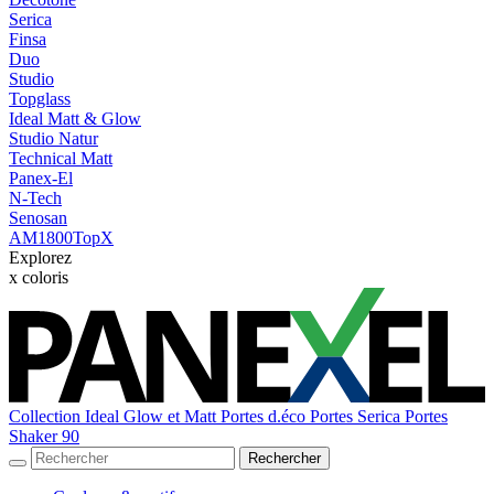
Serica
Finsa
Duo
Studio
Topglass
Ideal Matt & Glow
Studio Natur
Technical Matt
Panex-El
N-Tech
Senosan
AM1800TopX
Explorez
x
coloris
Collection Ideal Glow et Matt
Portes d.éco
Portes Serica
Portes
Shaker 90