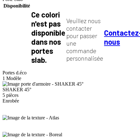
Disponibilité
Ce colori
Veuillez nous
n'est pas
contacter
disponible
Contactez
pour passer
dans nos
nous
une
portes
commande
personnalisée
slab.
Portes d.éco
1 Modèle
SHAKER 45°
5 pièces
Enrobée
Texture
Atlas
Texture
Boreal