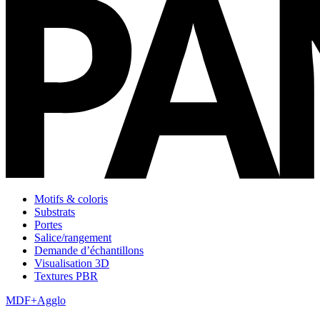
Motifs & coloris
Substrats
Portes
Salice/rangement
Demande d’échantillons
Visualisation 3D
Textures PBR
MDF+Agglo