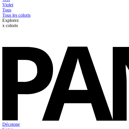
Violet
Tous
Tous les coloris
Explorez
x
coloris
Décotone