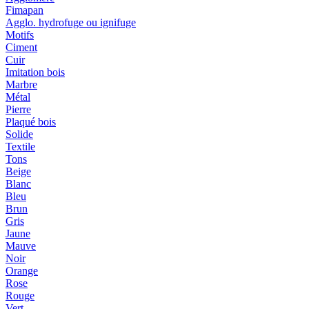
Fimapan
Agglo. hydrofuge ou ignifuge
Motifs
Ciment
Cuir
Imitation bois
Marbre
Métal
Pierre
Plaqué bois
Solide
Textile
Tons
Beige
Blanc
Bleu
Brun
Gris
Jaune
Mauve
Noir
Orange
Rose
Rouge
Vert