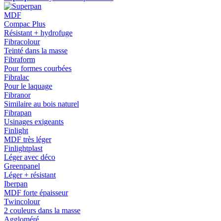
MDF
Compac Plus
Résistant + hydrofuge
Fibracolour
Teinté dans la masse
Fibraform
Pour formes courbées
Fibralac
Pour le laquage
Fibranor
Similaire au bois naturel
Fibrapan
Usinages exigeants
Finlight
MDF très léger
Finlightplast
Léger avec déco
Greenpanel
Léger + résistant
Iberpan
MDF forte épaisseur
Twincolour
2 couleurs dans la masse
Aggloméré