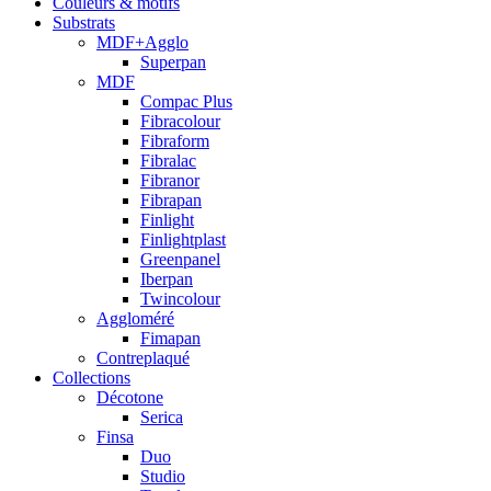
Couleurs & motifs
Substrats
MDF+Agglo
Superpan
MDF
Compac Plus
Fibracolour
Fibraform
Fibralac
Fibranor
Fibrapan
Finlight
Finlightplast
Greenpanel
Iberpan
Twincolour
Aggloméré
Fimapan
Contreplaqué
Collections
Décotone
Serica
Finsa
Duo
Studio