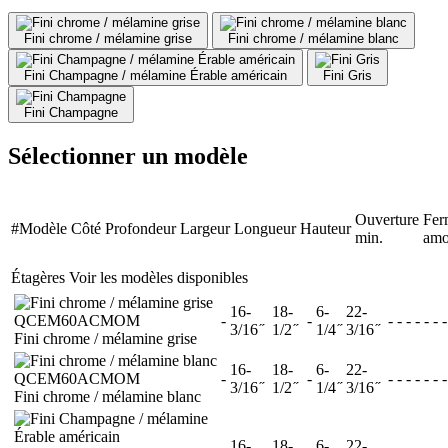
Fini chrome / mélamine grise
Fini chrome / mélamine blanc
Fini Champagne / mélamine Érable américain
Fini Gris
Fini Champagne
Sélectionner un modèle
Ouverture
Fer
#Modèle
Côté
Profondeur
Largeur
Longueur
Hauteur
min.
amo
Étagères
Voir les modèles disponibles
16-
18-
6-
22-
QCEM60ACMOM
-
-
-
-
-
-
-
-
-
3/16 ̋
1/2 ̋
1/4 ̋
3/16 ̋
Fini chrome / mélamine grise
16-
18-
6-
22-
QCEM60ACMOM
-
-
-
-
-
-
-
-
-
3/16 ̋
1/2 ̋
1/4 ̋
3/16 ̋
Fini chrome / mélamine blanc
16-
18-
6-
22-