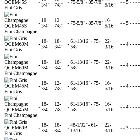
QCEM45S
-
-
75-5/8 ̋ - 85-7/8 ̋
-
-
5
-
-
-
-
3/4 ̋
7/8 ̋
5/16 ̋
Fini Gris
18-
12-
16-
-
-
75-5/8 ̋ - 85-7/8 ̋
-
-
5
-
-
-
-
QCEM45S
3/4 ̋
7/8 ̋
5/16 ̋
Fini Champagne
18-
18-
61-13/16 ̋ - 75-
22-
QCEM60M
-
-
-
-
4
-
-
-
-
3/4 ̋
3/4 ̋
5/8 ̋
3/16 ̋
Fini Gris
18-
18-
61-13/16 ̋ - 75-
22-
-
-
-
-
4
-
-
-
-
QCEM60M
3/4 ̋
3/4 ̋
5/8 ̋
3/16 ̋
Fini Champagne
18-
12-
61-13/16 ̋ - 75-
16-
QCEM45M
-
-
-
-
4
-
-
-
-
3/4 ̋
7/8 ̋
5/8 ̋
5/16 ̋
Fini Gris
18-
12-
61-13/16 ̋ - 75-
16-
-
-
-
-
4
-
-
-
-
QCEM45M
3/4 ̋
7/8 ̋
5/8 ̋
5/16 ̋
Fini Champagne
18-
18-
48-1/32 ̋ - 61-
22-
QCEM60B
-
-
-
-
3
-
-
-
-
3/4 ̋
3/4 ̋
13/16 ̋
3/16 ̋
Fini Gris