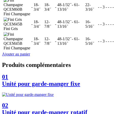
18-
18-
48-1/32 ̋ - 61-
22-
-
-
-
-
3
-
-
-
-
QCEM60B
3/4 ̋
3/4 ̋
13/16 ̋
3/16 ̋
Fini Champagne
18-
12-
48-1/32 ̋ - 61-
16-
QCEM45B
-
-
-
-
3
-
-
-
-
3/4 ̋
7/8 ̋
13/16 ̋
5/16 ̋
Fini Gris
18-
12-
48-1/32 ̋ - 61-
16-
-
-
-
-
3
-
-
-
-
QCEM45B
3/4 ̋
7/8 ̋
13/16 ̋
5/16 ̋
Fini Champagne
Ajouter au panier
Produits complémentaires
01
Unité pour garde-manger fixe
02
Unité pour garde-manger rotatif