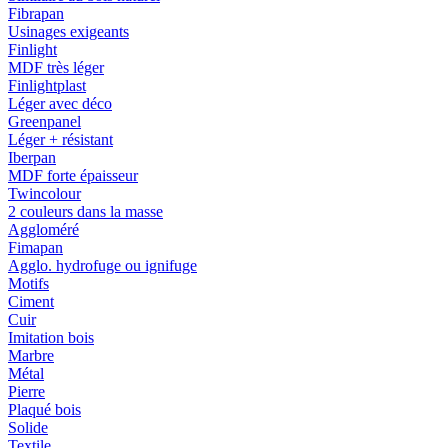
Fibrapan
Usinages exigeants
Finlight
MDF très léger
Finlightplast
Léger avec déco
Greenpanel
Léger + résistant
Iberpan
MDF forte épaisseur
Twincolour
2 couleurs dans la masse
Aggloméré
Fimapan
Agglo. hydrofuge ou ignifuge
Motifs
Ciment
Cuir
Imitation bois
Marbre
Métal
Pierre
Plaqué bois
Solide
Textile