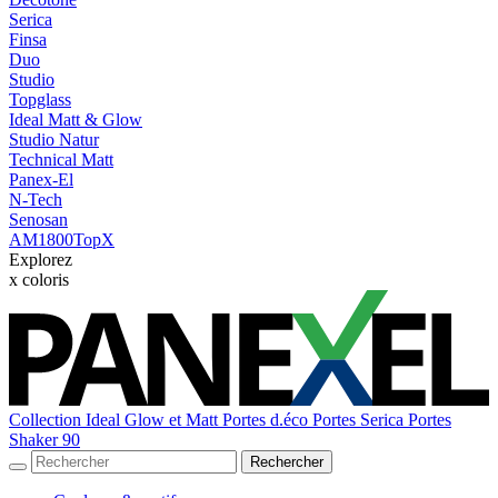
Serica
Finsa
Duo
Studio
Topglass
Ideal Matt & Glow
Studio Natur
Technical Matt
Panex-El
N-Tech
Senosan
AM1800TopX
Explorez
x
coloris
Collection Ideal Glow et Matt
Portes d.éco
Portes Serica
Portes
Shaker 90