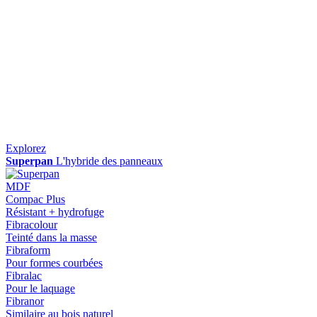
Explorez
Superpan
L'hybride des panneaux
MDF
Compac Plus
Résistant + hydrofuge
Fibracolour
Teinté dans la masse
Fibraform
Pour formes courbées
Fibralac
Pour le laquage
Fibranor
Similaire au bois naturel