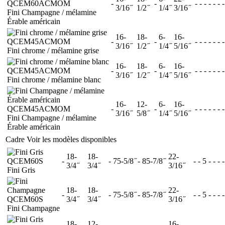
QCEM60ACMOM
-
-
-
-
-
-
-
-
-
3/16 ̋
1/2 ̋
1/4 ̋
3/16 ̋
Fini Champagne / mélamine
Érable américain
16-
18-
6-
16-
QCEM45ACMOM
-
-
-
-
-
-
-
-
-
3/16 ̋
1/2 ̋
1/4 ̋
5/16 ̋
Fini chrome / mélamine grise
16-
18-
6-
16-
QCEM45ACMOM
-
-
-
-
-
-
-
-
-
3/16 ̋
1/2 ̋
1/4 ̋
5/16 ̋
Fini chrome / mélamine blanc
16-
12-
6-
16-
QCEM45ACMOM
-
-
-
-
-
-
-
-
-
3/16 ̋
5/8 ̋
1/4 ̋
5/16 ̋
Fini Champagne / mélamine
Érable américain
Cadre
Voir les modèles disponibles
18-
18-
22-
QCEM60S
-
-
75-5/8 ̋ - 85-7/8 ̋
-
-
5
-
-
-
-
3/4 ̋
3/4 ̋
3/16 ̋
Fini Gris
18-
18-
22-
-
-
75-5/8 ̋ - 85-7/8 ̋
-
-
5
-
-
-
-
QCEM60S
3/4 ̋
3/4 ̋
3/16 ̋
Fini Champagne
18-
12-
16-