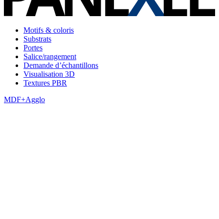
Motifs & coloris
Substrats
Portes
Salice/rangement
Demande d’échantillons
Visualisation 3D
Textures PBR
MDF+Agglo