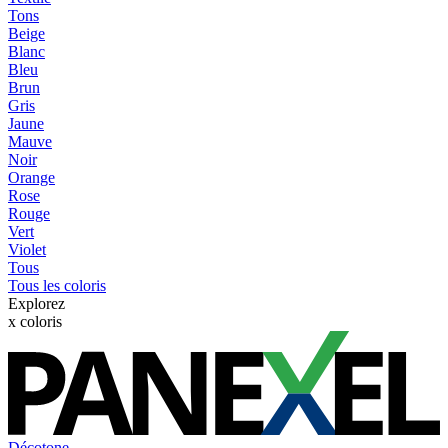
Tons
Beige
Blanc
Bleu
Brun
Gris
Jaune
Mauve
Noir
Orange
Rose
Rouge
Vert
Violet
Tous
Tous les coloris
Explorez
x
coloris
Décotone