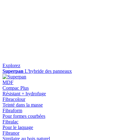
Explorez
Superpan
L'hybride des panneaux
MDF
Compac Plus
Résistant + hydrofuge
Fibracolour
Teinté dans la masse
Fibraform
Pour formes courbées
Fibralac
Pour le laquage
Fibranor
Similaire au bois naturel