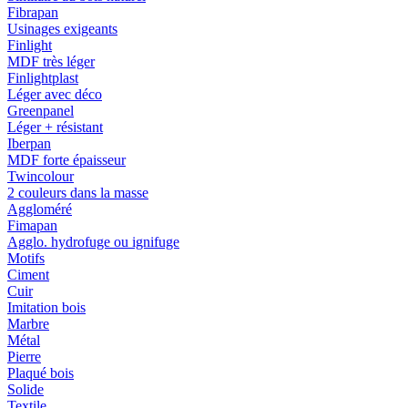
Fibrapan
Usinages exigeants
Finlight
MDF très léger
Finlightplast
Léger avec déco
Greenpanel
Léger + résistant
Iberpan
MDF forte épaisseur
Twincolour
2 couleurs dans la masse
Aggloméré
Fimapan
Agglo. hydrofuge ou ignifuge
Motifs
Ciment
Cuir
Imitation bois
Marbre
Métal
Pierre
Plaqué bois
Solide
Textile