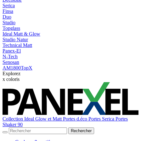
Serica
Finsa
Duo
Studio
Topglass
Ideal Matt & Glow
Studio Natur
Technical Matt
Panex-El
N-Tech
Senosan
AM1800TopX
Explorez
x
coloris
Collection Ideal Glow et Matt
Portes d.éco
Portes Serica
Portes
Shaker 90