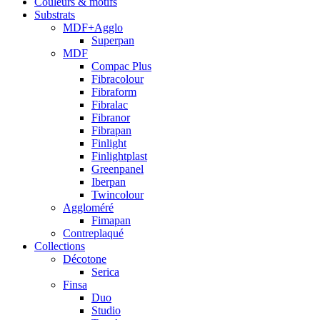
Couleurs & motifs
Substrats
MDF+Agglo
Superpan
MDF
Compac Plus
Fibracolour
Fibraform
Fibralac
Fibranor
Fibrapan
Finlight
Finlightplast
Greenpanel
Iberpan
Twincolour
Aggloméré
Fimapan
Contreplaqué
Collections
Décotone
Serica
Finsa
Duo
Studio