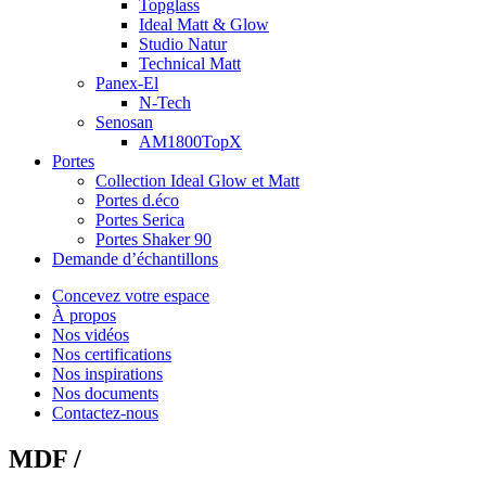
Topglass
Ideal Matt & Glow
Studio Natur
Technical Matt
Panex-El
N-Tech
Senosan
AM1800TopX
Portes
Collection Ideal Glow et Matt
Portes d.éco
Portes Serica
Portes Shaker 90
Demande d’échantillons
Concevez votre espace
À propos
Nos vidéos
Nos certifications
Nos inspirations
Nos documents
Contactez-nous
MDF /