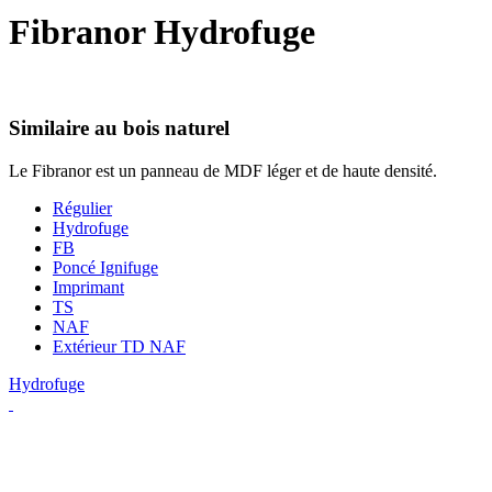
Fibranor
Hydrofuge
Similaire au bois naturel
Le Fibranor est un panneau de MDF léger et de haute densité.
Régulier
Hydrofuge
FB
Poncé Ignifuge
Imprimant
TS
NAF
Extérieur TD NAF
Hydrofuge