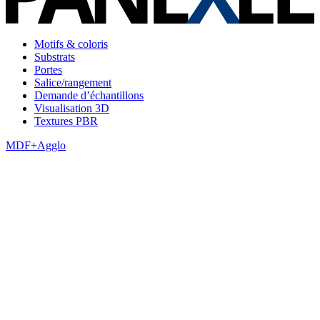
Motifs & coloris
Substrats
Portes
Salice/rangement
Demande d’échantillons
Visualisation 3D
Textures PBR
MDF+Agglo