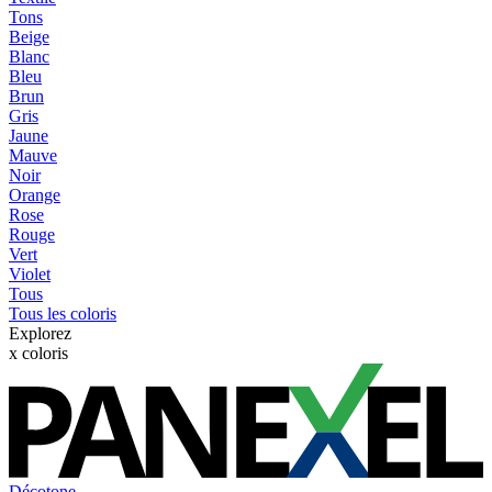
Tons
Beige
Blanc
Bleu
Brun
Gris
Jaune
Mauve
Noir
Orange
Rose
Rouge
Vert
Violet
Tous
Tous les coloris
Explorez
x
coloris
Décotone